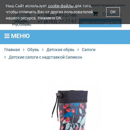
Наш Сайт использует
Официальный сайт производителя. Продажа обуви и лентоткацкой продукции оптом
cookie-файлы
для того,
чтобы отличить Вас от других пользователей
OK
Контакты
+7 (962) 403-27-86
нашего ресурса. Нажмите OK.
+7 (8793) 77-77-97
ЗАЯВКА НА СОТРУДНИЧЕСТВО
МЕНЮ
Главная
Обувь
Детская обувь
Сапоги
Детские сапоги с надставкой Силикон