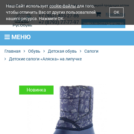
Наш Сайт использует
Официальный сайт производителя. Продажа обуви и лентоткацкой продукции оптом
cookie-файлы
для того,
чтобы отличить Вас от других пользователей
OK
Контакты
+7 (962) 403-27-86
нашего ресурса. Нажмите OK.
+7 (8793) 77-77-97
ЗАЯВКА НА СОТРУДНИЧЕСТВО
МЕНЮ
Главная
Обувь
Детская обувь
Сапоги
Детские сапоги «Аляска» на липучке
Новинка