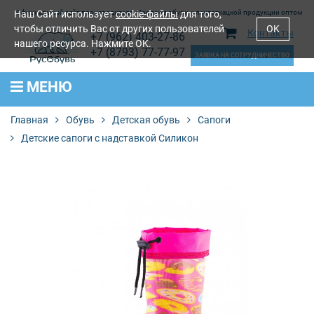
Наш Сайт использует
Официальный сайт производителя. Продажа обуви и лентоткацкой продукции оптом
cookie-файлы
для того,
чтобы отличить Вас от других пользователей
OK
Контакты
+7 (962) 403-27-86
нашего ресурса. Нажмите OK.
+7 (8793) 77-77-97
ЗАЯВКА НА СОТРУДНИЧЕСТВО
МЕНЮ
Главная
Обувь
Детская обувь
Сапоги
Детские сапоги с надставкой Силикон