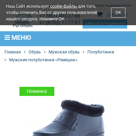
Наш Сайт использует
Официальный сайт производителя. Продажа обуви и лентоткацкой продукции оптом
cookie-файлы
для того,
чтобы отличить Вас от других пользователей
OK
Контакты
+7 (962) 403-27-86
нашего ресурса. Нажмите OK.
+7 (8793) 77-77-97
ЗАЯВКА НА СОТРУДНИЧЕСТВО
МЕНЮ
Главная
Обувь
Мужская обувь
Полуботинки
Мужские полуботинки «Ремешок»
Новинка