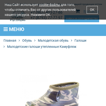
Наш Сайт использует
Официальный сайт производителя. Продажа обуви и лентоткацкой продукции оптом
cookie-файлы
для того,
чтобы отличить Вас от других пользователей
OK
Контакты
+7 (962) 403-27-86
нашего ресурса. Нажмите OK.
+7 (8793) 77-77-97
ЗАЯВКА НА СОТРУДНИЧЕСТВО
МЕНЮ
Главная
Обувь
Малодетская обувь
Галоши
Малодетские галоши утепленные Камуфляж