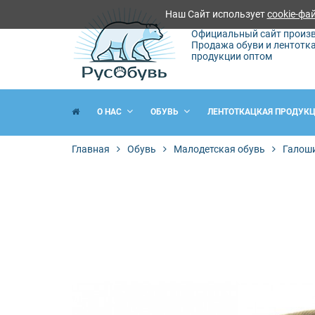
Наш Сайт использует
cookie-фа
Официальный сайт произв
Продажа обуви и лентотк
продукции оптом
О НАС
ОБУВЬ
ЛЕНТОТКАЦКАЯ ПРОДУК
Главная
Обувь
Малодетская обувь
Галош