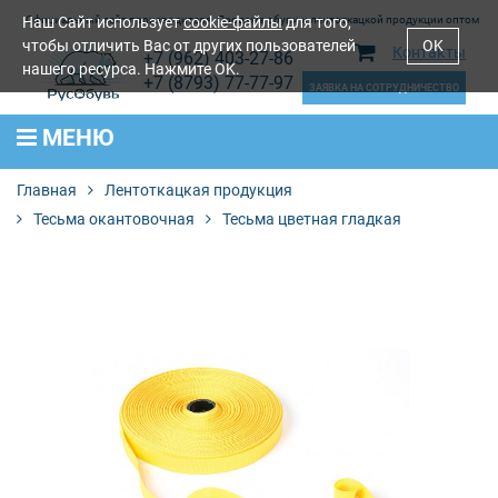
Наш Сайт использует
Официальный сайт производителя. Продажа обуви и лентоткацкой продукции оптом
cookie-файлы
для того,
чтобы отличить Вас от других пользователей
OK
Контакты
+7 (962) 403-27-86
нашего ресурса. Нажмите OK.
+7 (8793) 77-77-97
ЗАЯВКА НА СОТРУДНИЧЕСТВО
МЕНЮ
Главная
Лентоткацкая продукция
Тесьма окантовочная
Тесьма цветная гладкая