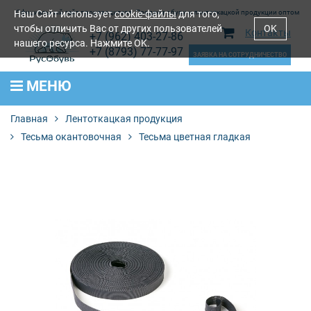
Наш Сайт использует
Официальный сайт производителя. Продажа обуви и лентоткацкой продукции оптом
cookie-файлы
для того,
чтобы отличить Вас от других пользователей
OK
Контакты
+7 (962) 403-27-86
нашего ресурса. Нажмите OK.
+7 (8793) 77-77-97
ЗАЯВКА НА СОТРУДНИЧЕСТВО
МЕНЮ
Главная
Лентоткацкая продукция
Тесьма окантовочная
Тесьма цветная гладкая