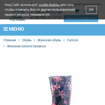
Наш Сайт использует
Официальный сайт производителя. Продажа обуви и лентоткацкой продукции оптом
cookie-файлы
для того,
чтобы отличить Вас от других пользователей
OK
Контакты
+7 (962) 403-27-86
нашего ресурса. Нажмите OK.
+7 (8793) 77-77-97
ЗАЯВКА НА СОТРУДНИЧЕСТВО
МЕНЮ
Главная
Обувь
Женская обувь
Сапоги
Женские сапоги Силикон