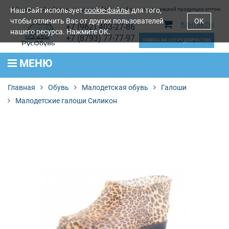
Наш Сайт использует
Официальный сайт производителя. Продажа обуви и лентоткацкой продукции оптом
cookie-файлы
для того,
чтобы отличить Вас от других пользователей
OK
Контакты
+7 (962) 403-27-86
нашего ресурса. Нажмите OK.
+7 (8793) 77-77-97
ЗАЯВКА НА СОТРУДНИЧЕСТВО
МЕНЮ
Главная
Обувь
Малодетская обувь
Галоши
Малодетские галоши Силикон