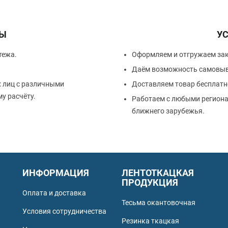
ТЫ
У
тежа.
Оформляем и отгружаем за
Даём возможность самовыв
х лиц с различными
Доставляем товар бесплатн
у расчёту.
Работаем с любыми региона
ближнего зарубежья.
ИНФОРМАЦИЯ
ЛЕНТОТКАЦКАЯ
ПРОДУКЦИЯ
Оплата и доставка
Тесьма окантовочная
Условия сотрудничества
Резинка ткацкая