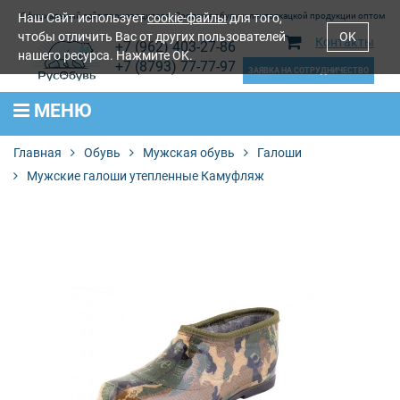
Наш Сайт использует
Официальный сайт производителя. Продажа обуви и лентоткацкой продукции оптом
cookie-файлы
для того,
чтобы отличить Вас от других пользователей
OK
Контакты
+7 (962) 403-27-86
нашего ресурса. Нажмите OK.
+7 (8793) 77-77-97
ЗАЯВКА НА СОТРУДНИЧЕСТВО
МЕНЮ
Главная
Обувь
Мужская обувь
Галоши
Мужские галоши утепленные Камуфляж