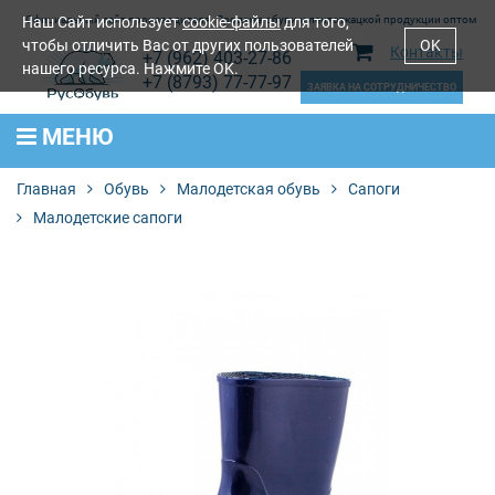
Наш Сайт использует
Официальный сайт производителя. Продажа обуви и лентоткацкой продукции оптом
cookie-файлы
для того,
чтобы отличить Вас от других пользователей
OK
Контакты
+7 (962) 403-27-86
нашего ресурса. Нажмите OK.
+7 (8793) 77-77-97
ЗАЯВКА НА СОТРУДНИЧЕСТВО
МЕНЮ
Главная
Обувь
Малодетская обувь
Сапоги
Малодетские сапоги